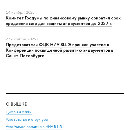
14 ноября, 2025 г.
Комитет Госдумы по финансовому рынку сократил срок
продления мер для защиты эндаументов до 2027 г.
27 октября, 2025 г.
Представители ФЦК НИУ ВШЭ приняли участие в
Конференции посвященной развитию эндаументов в
Санкт-Петербурге
О ВЫШКЕ
ОБ
Цифры и факты
Ли
Руководство и структура
Дов
Устойчивое развитие в НИУ ВШЭ
Ол