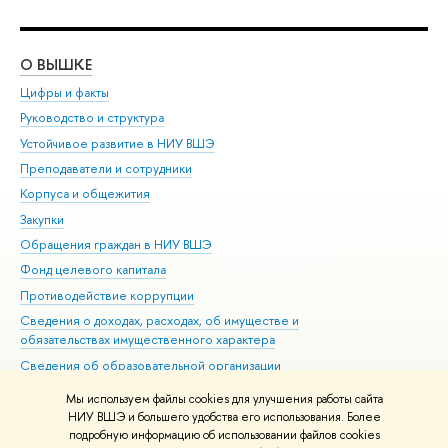
О ВЫШКЕ
ОБ
Цифры и факты
Ли
Руководство и структура
Дов
Устойчивое развитие в НИУ ВШЭ
Ол
Преподаватели и сотрудники
При
Корпуса и общежития
Вы
Закупки
При
Обращения граждан в НИУ ВШЭ
Ас
Фонд целевого капитала
До
Противодействие коррупции
Цен
Сведения о доходах, расходах, об имуществе и
Би
обязательствах имущественного характера
Об
Сведения об образовательной организации
Обр
Людям с ограниченными возможностями здоровья
Мы используем файлы cookies для улучшения работы сайта
Единая платежная страница
НИУ ВШЭ и большего удобства его использования. Более
подробную информацию об использовании файлов cookies
Работа в Вышке